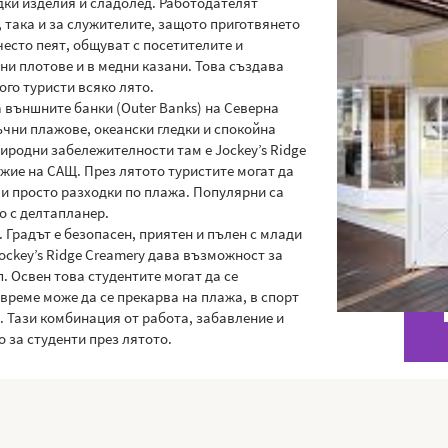
дки изделия и сладолед. Работодателят
 така и за служителите, защото приготвянето
есто пеят, общуват с посетителите и
ни плотове и в медни казани. Това създава
го туристи всяко лято.
 външните банки (Outer Banks) на Северна
ъчни плажове, океански гледки и спокойна
иродни забележителности там е Jockey’s Ridge
жие на САЩ. През лятото туристите могат да
ли просто разходки по плажа. Популярни са
о с делтапланер.
. Градът е безопасен, приятен и пълен с млади
Jockey’s Ridge Creamery дава възможност за
. Освен това студентите могат да се
 време може да се прекарва на плажа, в спорт
s. Тази комбинация от работа, забавление и
за студенти през лятото.