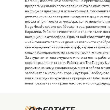
магазин, известен със своите ръчно приготвени сла
предлага уникално преживяване както за клиентите,
на фъдж се превръща в истинско шоу. Служителите ч
демонстрират как се правят сладките върху мрамор
весела и приятелска атмосфера, която привлича мно
Nags Head е красив крайбрежен град, разположен на
Каролина. Районът е известен със своите дълги пяс
ваканционна атмосфера. Една от най-известните пр
– най-голямата пясъчна дюна на източното крайбре
се наслаждават на плуване, сърф, каране на каяк и
също наблюдаването на залези от дюните и летенет
За студентите това е чудесно място за лятна работа
хора от различни страни. Работата в The Fudgery & 
развитие на комуникационни умения и работа в екип
запознаят с много нови хора и култури. Свободното
или в разходки из красивата природа на Outer Bank
нови преживявания прави мястото много подходящо 