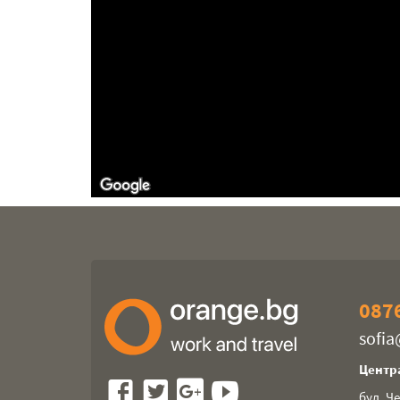
0876
sofi
Центр
бул. Ч