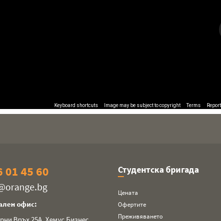
Keyboard shortcuts
Image may be subject to copyright
Terms
Report
 01 45 60
Студентска бригада
a@orange.bg
Цената
ален офис:
Офертите
Преживяването
ерни Връх 25А, Хемус Бизнес