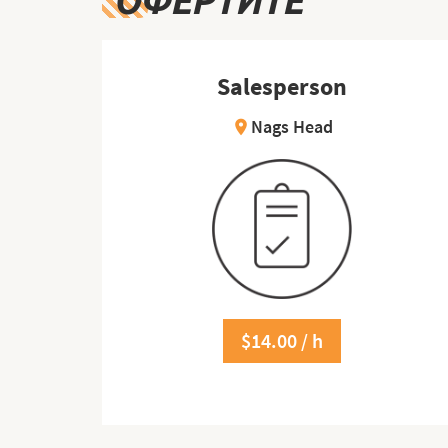
ОФЕРТИТЕ
Salesperson
Nags Head
location_on
$14.00 / h