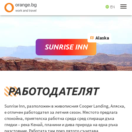
menu
EN
language
Alaska
map
SUNRISE INN
РАБОТОДАТЕЛЯТ
Sunrise Inn, разположен в живописния Cooper Landing, Аляска,
е отличен работодател за летния сезон. Мястото предлага
спокойна, приятелска работна среда сред спиращи дъха
гледки – река Кенай, планини и дива природа на една ръка
разстояние. Работата там през лятото съчетава