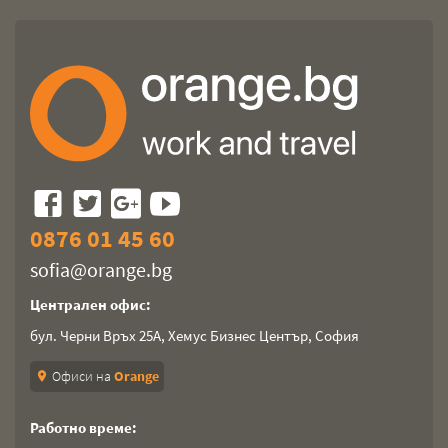
0876 01 45 60
sofia@orange.bg
Централен офис:
бул. Черни Връх 25А, Хемус Бизнес Център, София
Офиси на
Orange
location_on
Работно време: