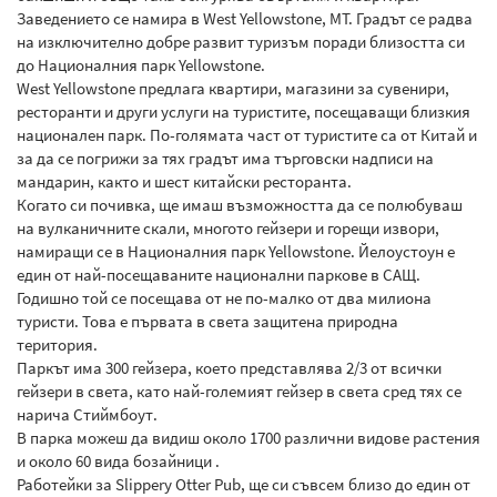
Заведението се намира в West Yellowstone, МТ. Градът се радва
на изключително добре развит туризъм поради близостта си
до Националния парк Yellowstone.
West Yellowstone предлага квартири, магазини за сувенири,
ресторанти и други услуги на туристите, посещаващи близкия
национален парк. По-голямата част от туристите са от Китай и
за да се погрижи за тях градът има търговски надписи на
мандарин, както и шест китайски ресторанта.
Когато си почивка, ще имаш възможността да се полюбуваш
на вулканичните скали, многото гейзери и горещи извори,
намиращи се в Националния парк Yellowstone. Йелоустоун е
един от най-посещаваните национални паркове в САЩ.
Годишно той се посещава от не по-малко от два милиона
туристи. Това е първата в света защитена природна
територия.
Паркът има 300 гейзера, което представлява 2/3 от всички
гейзери в света, като най-големият гейзер в света сред тях се
нарича Стиймбоут.
В парка можеш да видиш около 1700 различни видове растения
и около 60 вида бозайници .
Работейки за Slippery Otter Pub, ще си съвсем близо до един от