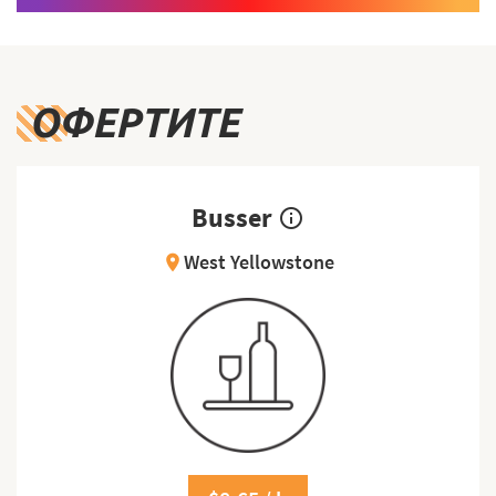
ОФЕРТИТЕ
Busser
info_outline
West Yellowstone
location_on