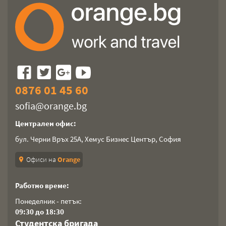
0876 01 45 60
sofia@orange.bg
Централен офис:
бул. Черни Връх 25А, Хемус Бизнес Център, София
Офиси на
Orange
location_on
Работно време:
Понеделник - петък:
09:30 до 18:30
Студентска бригада