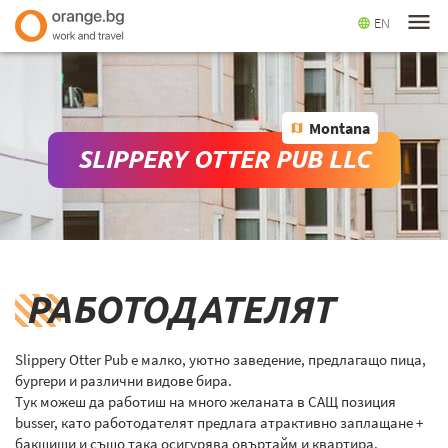
menu
EN
language
Montana
map
SLIPPERY OTTER PUB LLC
РАБОТОДАТЕЛЯТ
Slippery Otter Pub е малко, уютно заведение, предлагащо пица,
бургери и различни видове бира.
Тук можеш да работиш на много желаната в САЩ позиция
busser, като работодателят предлага атрактивно заплащане +
бакшиши и също така осигурява овъртайм и квартира.