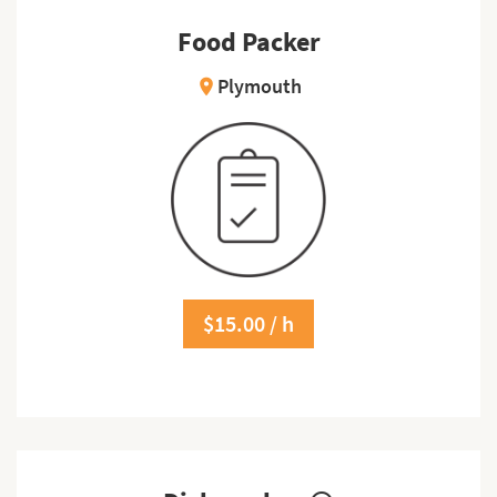
Food Packer
Plymouth
location_on
$15.00 / h