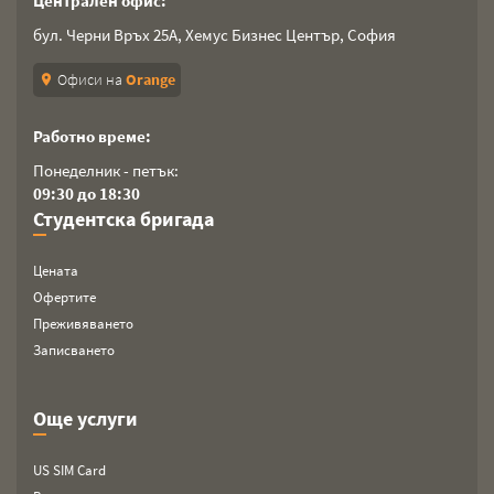
Централен офис:
бул. Черни Връх 25А, Хемус Бизнес Център, София
Офиси на
Orange
location_on
Работно време:
Понеделник - петък:
09:30 до 18:30
Студентска бригада
Цената
Офертите
Преживяването
Записването
Още услуги
US SIM Card