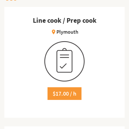
Line cook / Prep cook
Plymouth
location_on
$17.00 / h