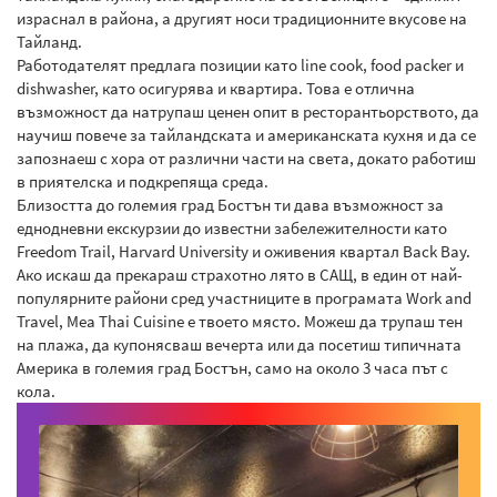
израснал в района, а другият носи традиционните вкусове на
Тайланд.
Работодателят предлага позиции като line cook, food packer и
dishwasher, като осигурява и квартира. Това е отлична
възможност да натрупаш ценен опит в ресторантьорството, да
научиш повече за тайландската и американската кухня и да се
запознаеш с хора от различни части на света, докато работиш
в приятелска и подкрепяща среда.
Близостта до големия град Бостън ти дава възможност за
еднодневни екскурзии до известни забележителности като
Freedom Trail, Harvard University и оживения квартал Back Bay.
Ако искаш да прекараш страхотно лято в САЩ, в един от най-
популярните райони сред участниците в програмата Work and
Travel, Mea Thai Cuisine е твоето място. Можеш да трупаш тен
на плажа, да купонясваш вечерта или да посетиш типичната
Америка в големия град Бостън, само на около 3 часа път с
кола.