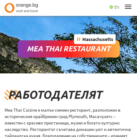
menu
EN
language
Massachusetts
map
MEA THAI RESTAURANT
РАБОТОДАТЕЛЯТ
Mea Thai Cuisine е малък семеен ресторант, разположен в
историческия крайбрежен град Plymouth, Масачузетс –
известен с красиво пристанище, музеи и богато културно
наследство. Ресторантът съчетава домашен уют и автентична
тайландска кухня, благодарение на собствениците – единият