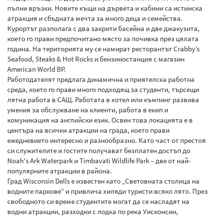
пълни връзки. Новите къщи на дървета и кабини са истинска
атракция и сбъдната мечта за много деца и семейства.
Курортът разполага с два закрити басейна и две джакузита,
което го прави предпочитано място за почивка през цялата
година. На територията му се намират ресторантът Crabby’s
Seafood, Steaks & Hot Rocks и бензиностанция с магазин
American World BP.
Работодателят предлага динамична и приятелска работна
среда, което го прави много подходящ за студенти, търсещи
лятна работа в САЩ. Работата в хотел или къмпинг развива
умения за обслужване на клиенти, работа в екип и
комуникация на английски език. Освен това локацията е в
центъра на всички атракции на града, което прави
ежедневието интересно и разнообразно. Като част от престоя
си служителите и гостите получават безплатен достъп до
Noah's Ark Waterpark и Timbavati Wildlife Park – две от най-
популярните атракции в района.
Град Wisconsin Dells е известен като „Световната столица на
водните паркове“ и привлича хиляди туристи всяко лято. През
свободното си време студентите могат да се насладят на
водни атракции, разходки с лодка по река Уисконсин,