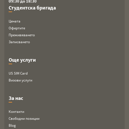
09:30 до 18:30
Студентска бригада
Цената
Офертите
Преживяването
Записването
Още услуги
US SIM Card
Визови услуги
За нас
Контакти
Свободни позиции
Blog