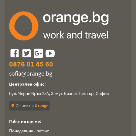
0876 01 45 60
sofia@orange.bg
Централен офис:
бул. Черни Връх 25А, Хемус Бизнес Център, София
Офиси на
Orange
location_on
Работно време:
Понеделник - петък: