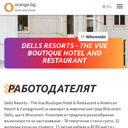
menu
EN
language
Wisconsin
map
DELLS RESORTS - THE VUE
BOUTIQUE HOTEL AND
RESTAURANT
РАБОТОДАТЕЛЯТ
Dells Resorts – The Vue Boutique Hotel & Restaurant и American
Resort & Campground се намират в живописния град Wisconsin
Dells, щата Wisconsin. Комплексът предлага разнообразни
възможности за настаняване – 78 тематични стаи и суити, 12
модерни къщи на дървета, 15 уютни кабини и 45 RV места с