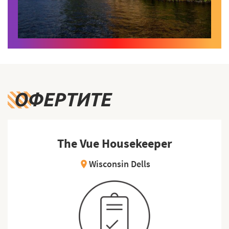
ОФЕРТИТЕ
The Vue Housekeeper
Wisconsin Dells
location_on